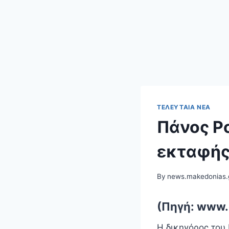
ΤΕΛΕΥΤΑΊΑ ΝΈΑ
Πάνος Ρ
εκταφής 
By
news.makedonias.
(Πηγή: www
Η δικηγόρος του 