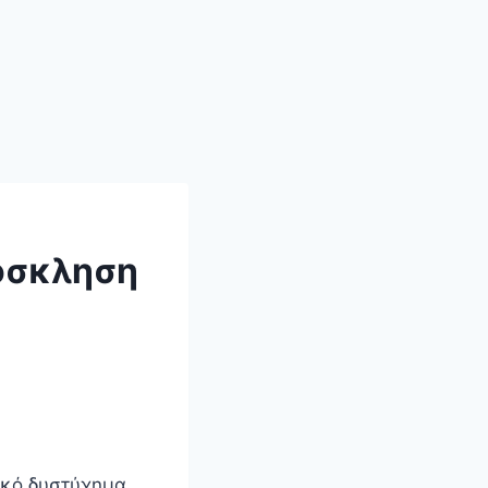
όσκληση
μικό δυστύχημα