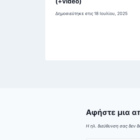
t
(+video)
, ένας
Δημοσιεύτηκε στις
18 Ιουλίου, 2025
 βίντεο
, 2026
Αφήστε μια α
Η ηλ. διεύθυνση σας δεν δ