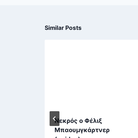
Similar Posts
τά στον
Νεκρός ο Φέλιξ
ός από
Μπαουμγκάρτνερ