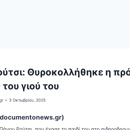
ούτσι: Θυροκολλήθηκε η πρ
του γιού του
gr
3 Οκτωβρίου, 2025
.documentonews.gr)
Πάνου Ρούτσι, που έχασε το παιδί του στο σιδηροδρο