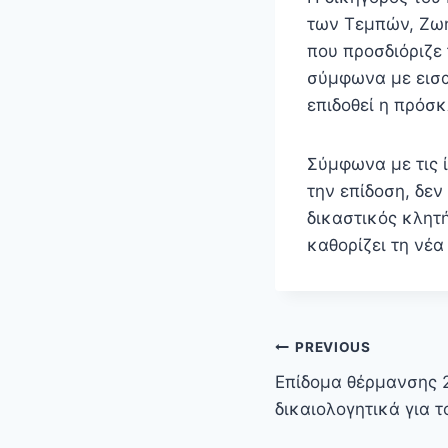
των Τεμπών, Ζω
που προσδιόριζε 
σύμφωνα με εισαγ
επιδοθεί η πρόσ
Σύμφωνα με τις ί
την επίδοση, δεν
δικαστικός κλητ
καθορίζει τη νέ
Πλοήγηση
PREVIOUS
άρθρων
Επίδομα θέρμανσης 
δικαιολογητικά για