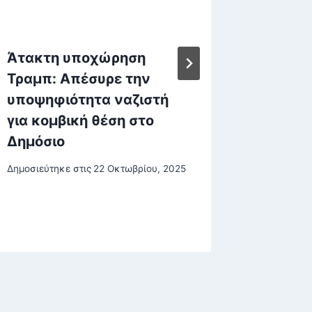
Άτακτη υποχώρηση
Το Μετ
Τραμπ: Απέσυρε την
αγχώνε
υποψηφιότητα ναζιστή
κυβέρν
για κομβική θέση στο
«Συναγ
Δημόσιο
επίπεδ
Δημοσιεύτηκε στις
22 Οκτωβρίου, 2025
Δημοσιεύτη