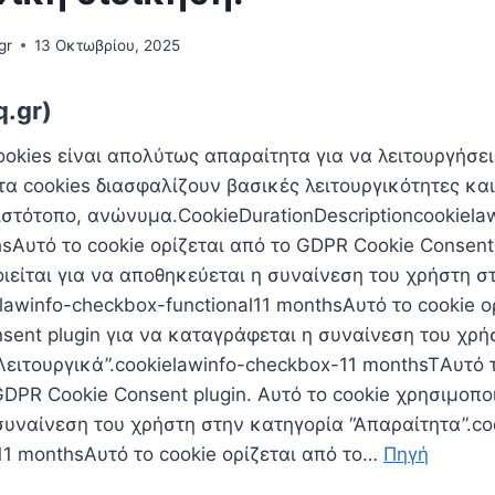
gr
13 Οκτωβρίου, 2025
q.gr)
ookies είναι απoλύτως απαραίτητα για να λειτουργήσε
τα cookies διασφαλίζουν βασικές λειτουργικότητες και
ιστότοπο, ανώνυμα.CookieDurationDescriptioncookiela
hsΑυτό το cookie ορίζεται από το GDPR Cookie Consent 
ιείται για να αποθηκεύεται η συναίνεση του χρήστη σ
ielawinfo-checkbox-functional11 monthsΑυτό το cookie ο
sent plugin για να καταγράφεται η συναίνεση του χρή
Λειτουργικά”.cookielawinfo-checkbox-11 monthsTΑυτό 
GDPR Cookie Consent plugin. Αυτό το cookie χρησιμοποι
υναίνεση του χρήστη στην κατηγορία “Απαραίτητα”.co
11 monthsΑυτό το cookie ορίζεται από το…
Πηγή