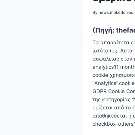
By
news.makedonias.
(Πηγή: thefa
Τα απαραίτητα c
ιστότοπος. Αυτά 
ασφαλείας στον 
analytics11 mont
cookie χρησιμοπο
“Analytics”.cook
GDPR Cookie Con
της κατηγορίας “
ορίζεται από το 
αποθηκεύεται η σ
checkbox-others