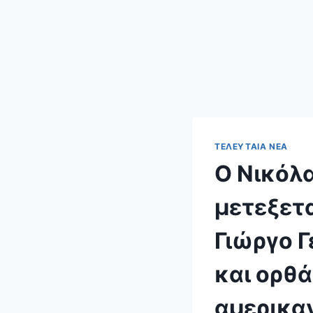
ΤΕΛΕΥΤΑΊΑ ΝΈΑ
Ο Νικόλ
μετεξετ
Γιώργο Γ
και ορθ
αμερικαν