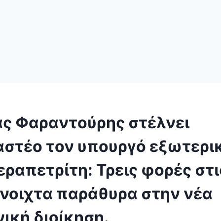
ας Φαραντούρης στέλνει
αστέο τον υπουργό εξωτερ
εραπετρίτη: Τρεις φορές στ
άνοιχτα παράθυρα στην νέα
ική διοίκηση.