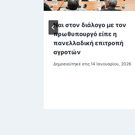
ύπτουν
Ναι στον διάλογο με τον
 πίσω
πρωθυπουργό είπε η
 και
πανελλαδική επιτροπή
αγροτών
ρίου, 2025
Δημοσιεύτηκε στις
14 Ιανουαρίου, 2026