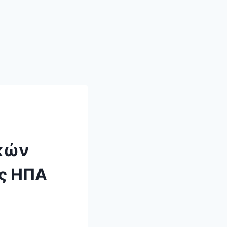
ικών
ις ΗΠΑ