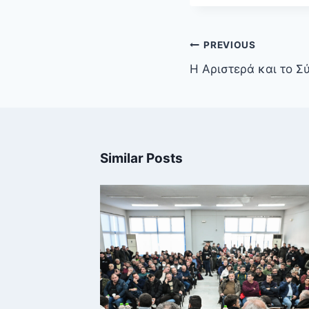
Πλοήγηση
PREVIOUS
άρθρων
Η Αριστερά και το Σ
Similar Posts