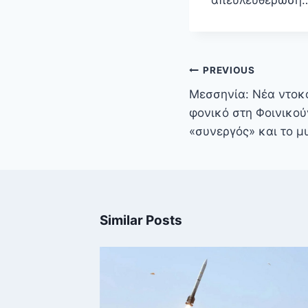
Πλοήγηση
PREVIOUS
άρθρων
Μεσσηνία: Νέα ντοκο
φονικό στη Φοινικού
«συνεργός» και το μ
Similar Posts