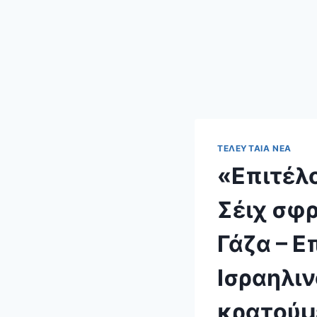
ΤΕΛΕΥΤΑΊΑ ΝΈΑ
«Επιτέλο
Σέιχ σφρ
Γάζα – Ε
Ισραηλιν
κρατούμ