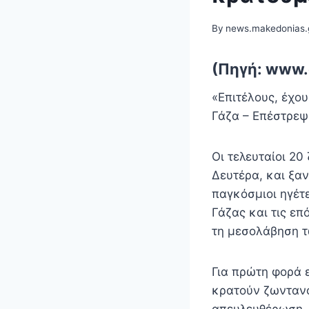
By
news.makedonias.
(Πηγή: www.
«Επιτέλους, έχου
Γάζα – Επέστρεψα
Οι τελευταίοι 2
Δευτέρα, και ξαν
παγκόσμιοι ηγέτ
Γάζας και τις ε
τη μεσολάβηση 
Για πρώτη φορά ε
κρατούν ζωντανο
απευλευθέρωση