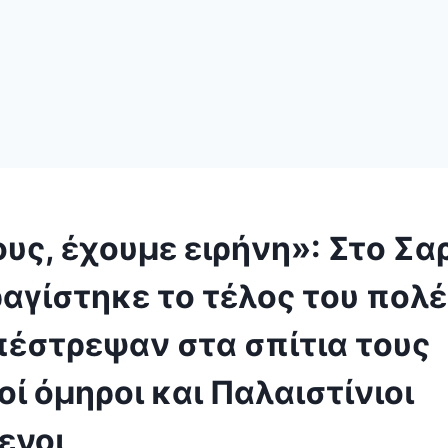
υς, έχουμε ειρήνη»: Στο Σα
αγίστηκε το τέλος του πολ
πέστρεψαν στα σπίτια τους
οί όμηροι και Παλαιστίνιοι
ενοι