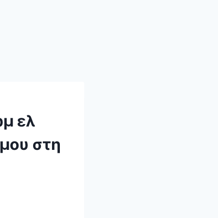
ρμ ελ
έμου στη