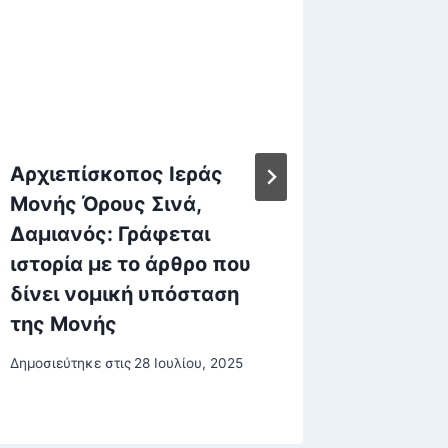
Αρχιεπίσκοπος Ιεράς
Σφοδρή
Μονής Όρους Σινά,
πλήττει
Δαμιανός: Γράφεται
κόκκιν
ιστορία με το άρθρο που
συναγε
δίνει νομική υπόσταση
πλημμύ
της Μονής
χιονοπ
Δημοσιεύτηκε στις
28 Ιουλίου, 2025
Δημοσιεύτη
23 Δεκεμβρ