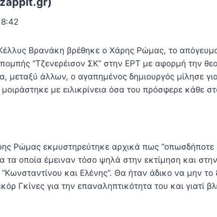
zappit.gr)
18:42
Κέλλυς Βρανάκη βρέθηκε ο Χάρης Ρώμας, το απόγευμα
κπομπής “Τζενερέισον ΣΚ” στην ΕΡΤ με αφορμή την θεα
α, μεταξύ άλλων, ο αγαπημένος δημιουργός μίλησε για
 μοιράστηκε με ειλικρίνεια όσα του πρόσφερε κάθε σ
άρης Ρώμας εκμυστηρεύτηκε αρχικά πως “οπωσδήποτε 
α τα οποία έμειναν τόσο ψηλά στην εκτίμηση και στη
“Κωνσταντίνου και Ελένης”. Θα ήταν άδικο να μην το 
κόρ Γκίνες για την επαναληπτικότητα του και γιατί β