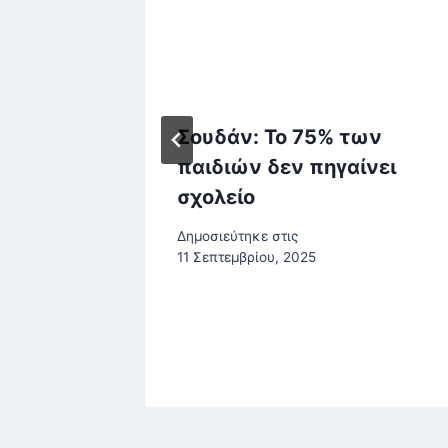
εκρες
Σουδάν: Το 75% των
ήλ –
παιδιών δεν πηγαίνει
σχολείο
οπισμοί
Δημοσιεύτηκε στις
11 Σεπτεμβρίου, 2025
στου, 2025