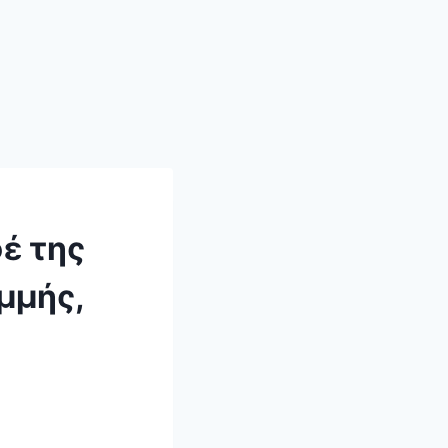
έ της
μμής,