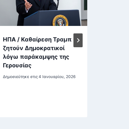
ΗΠΑ / Καθαίρεση Τραμπ
Στην κ
ζητούν Δημοκρατικοί
ανερχ
λόγω παράκαμψης της
για επ
Γερουσίας
κατοικ
και Ορ
Δημοσιεύτηκε στις
4 Ιανουαρίου, 2026
Δημοσιεύτη