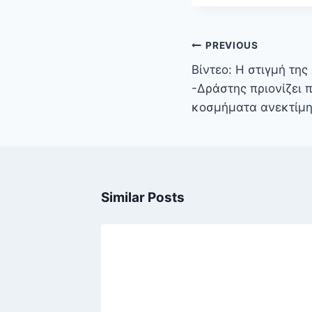
Πλοήγηση
PREVIOUS
άρθρων
Βίντεο: Η στιγμή της
-Δράστης πριονίζει 
κοσμήματα ανεκτίμη
Similar Posts