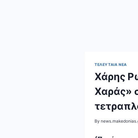
ΤΕΛΕΥΤΑΊΑ ΝΈΑ
Χάρης Ρ
Χαράς» 
τετραπλ
By
news.makedonias.