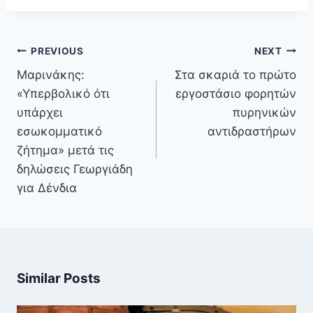
Πλοήγηση
PREVIOUS
NEXT
άρθρων
Μαρινάκης:
Στα σκαριά το πρώτο
«Υπερβολικό ότι
εργοστάσιο φορητών
υπάρχει
πυρηνικών
εσωκομματικό
αντιδραστήρων
ζήτημα» μετά τις
δηλώσεις Γεωργιάδη
για Δένδια
Similar Posts