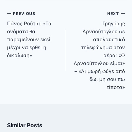
Πλοήγηση
PREVIOUS
NEXT
άρθρων
Πάνος Ρούτσι: «Τα
Γρηγόρης
ονόματα θα
Αρναούτογλου σε
παραμείνουν εκεί
απολαυστικό
μέχρι να έρθει η
τηλεφώνημα στον
δικαίωση»
αέρα: «Ο
Αρναούτογλου είμαι»
– «Άι μωρή φύγε από
δω, μη σου πω
τίποτα»
Similar Posts