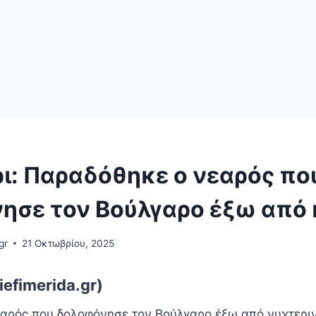
ρι: Παραδόθηκε ο νεαρός πο
ησε τον Βούλγαρο έξω από
gr
21 Οκτωβρίου, 2025
efimerida.gr)
αρός που δολοφόνησε τον Βούλγαρο έξω από νυχτεριν