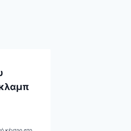
υ
 κλαμπ
ό κέντρο στο