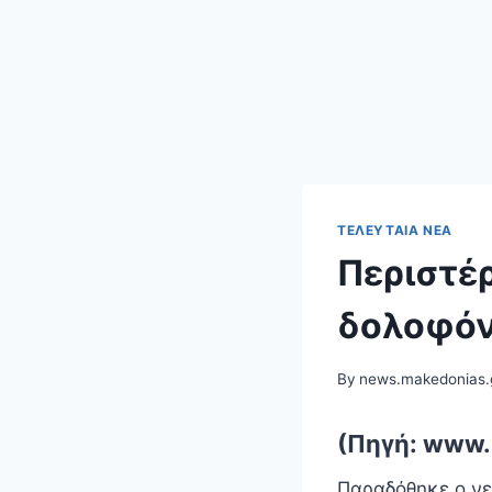
ΤΕΛΕΥΤΑΊΑ ΝΈΑ
Περιστέ
δολοφόν
By
news.makedonias.
(Πηγή: www.i
Παραδόθηκε ο νε