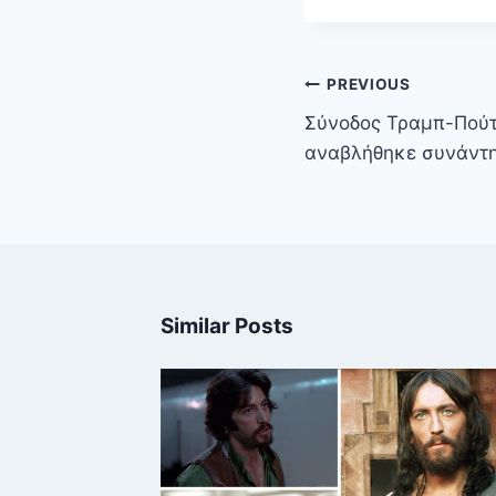
Πλοήγηση
PREVIOUS
άρθρων
Σύνοδος Τραμπ-Πούτι
αναβλήθηκε συνάντη
Similar Posts