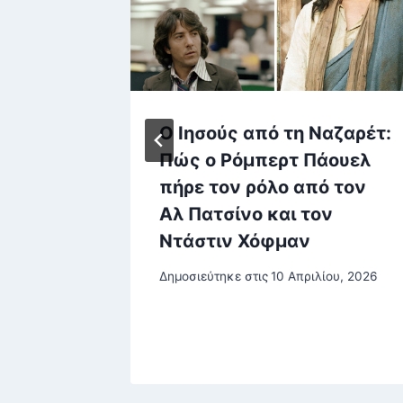
ρ Ivan
Ο Ιησούς από τη Ναζαρέτ:
ε σε
Πώς ο Ρόμπερτ Πάουελ
πήρε τον ρόλο από τον
Αλ Πατσίνο και τον
Ντάστιν Χόφμαν
Δημοσιεύτηκε στις
10 Απριλίου, 2026