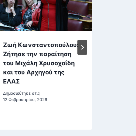
Ζωή Κωνσταντοπούλου:
Κύπελλ
Ζήτησε την παραίτηση
ΟΦΗ στ
του Μιχάλη Χρυσοχοΐδη
Νίκησε
και του Αρχηγού της
Τρίπολη
ΕΛΑΣ
στους 
Δημοσιεύτηκε στις
Δημοσιεύτη
12 Φεβρουαρίου, 2026