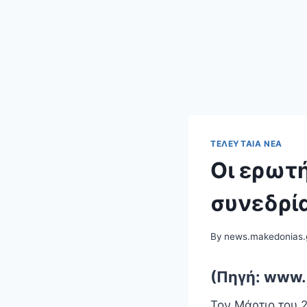
ΤΕΛΕΥΤΑΊΑ ΝΈΑ
Οι ερωτ
συνεδρί
By
news.makedonias.
(Πηγή: www.
Τον Μάρτιο του 