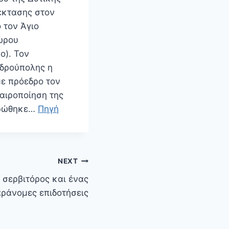
έκτασης στον
 τον Άγιο
ώρου
ο). Τον
νδρούπολης η
με πρόεδρο τον
αιροποίηση της
ληρώθηκε…
Πηγή
NEXT
 σερβιτόρος και ένας
ράνομες επιδοτήσεις