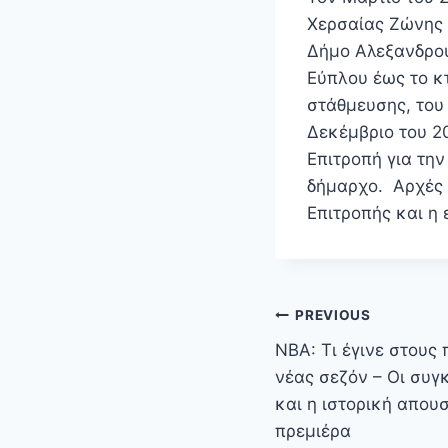
Χερσαίας Ζώνης 
Δήμο Αλεξανδρού
Εύπλου έως το 
στάθμευσης, του
Δεκέμβριο του 2
Επιτροπή για τη
δήμαρχο. Αρχές 
Επιτροπής και η
Πλοήγηση
PREVIOUS
άρθρων
NBA: Τι έγινε στους
νέας σεζόν – Οι συγ
και η ιστορική απου
πρεμιέρα