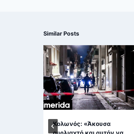
Similar Posts
ην
Κολωνός: «Άκουσα
στηκε
ουρλιαχτό και αυτόν να