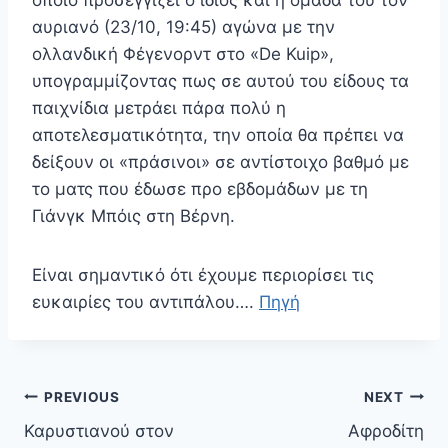
οποίο προσεγγίζει ο ίδιος και η ομάδα του τον
αυριανό (23/10, 19:45) αγώνα με την
ολλανδική Φέγενορντ στο «De Kuip»,
υπογραμμίζοντας πως σε αυτού του είδους τα
παιχνίδια μετράει πάρα πολύ η
αποτελεσματικότητα, την οποία θα πρέπει να
δείξουν οι «πράσινοι» σε αντίστοιχο βαθμό με
το ματς που έδωσε προ εβδομάδων με τη
Γιάνγκ Μπόις στη Βέρνη.
Είναι σημαντικό ότι έχουμε περιορίσει τις
ευκαιρίες του αντιπάλου….
Πηγή
Πλοήγηση
PREVIOUS
NEXT
άρθρων
Καρυστιανού στον
Αφροδίτη