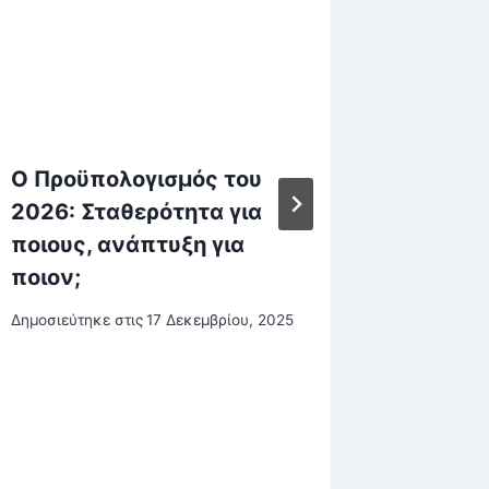
Ο Προϋπολογισμός του
«Μας π
2026: Σταθερότητα για
χιονοσ
ποιους, ανάπτυξη για
μοιραί
ποιον;
Ελλήνω
χρόνια
Δημοσιεύτηκε στις
17 Δεκεμβρίου, 2025
επιστρ
περιγρ
Δημοσιεύτη