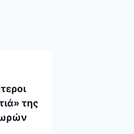
τεροι
τιά» της
χωρών