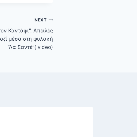
NEXT
τον Καντάφι”. Απειλές
οζί μέσα στη φυλακή
”Λα Σαντέ”( video)