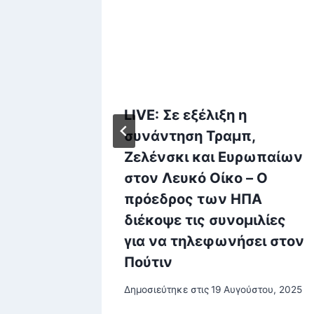
ο για
LIVE: Σε εξέλιξη η
 της
συνάντηση Τραμπ,
,
Ζελένσκι και Ευρωπαίων
στον Λευκό Οίκο – O
πρόεδρος των ΗΠΑ
διέκοψε τις συνομιλίες
για να τηλεφωνήσει στον
υ, 2025
Πούτιν
Δημοσιεύτηκε στις
19 Αυγούστου, 2025