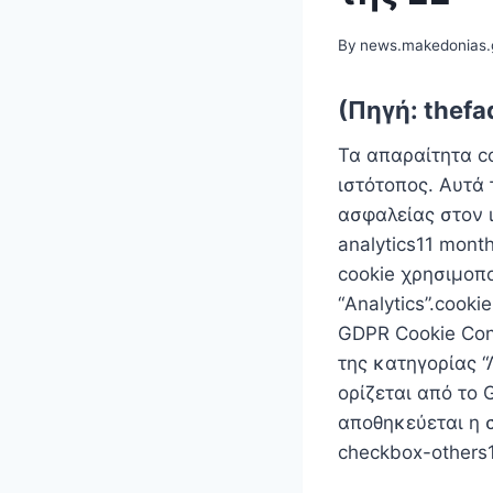
By
news.makedonias.
(Πηγή: thefa
Τα απαραίτητα c
ιστότοπος. Αυτά 
ασφαλείας στον 
analytics11 mont
cookie χρησιμοπο
“Analytics”.cook
GDPR Cookie Con
της κατηγορίας “
ορίζεται από το 
αποθηκεύεται η σ
checkbox-others