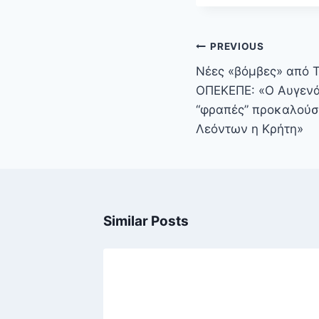
Πλοήγηση
PREVIOUS
άρθρων
Νέες «βόμβες» από 
ΟΠΕΚΕΠΕ: «Ο Αυγενά
“φραπές” προκαλούσ
Λεόντων η Κρήτη»
Similar Posts