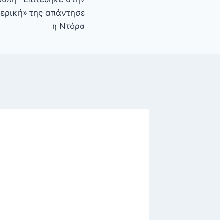
τερική» της απάντησε
η Ντόρα