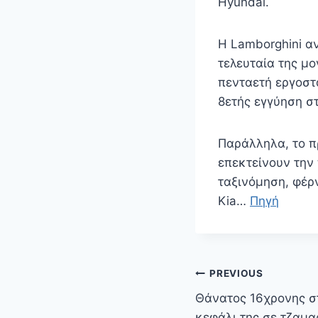
Hyundai.
Η Lamborghini α
τελευταία της μ
πενταετή εργοστ
8ετής εγγύηση σ
Παράλληλα, το πρ
επεκτείνουν την
ταξινόμηση, φέρν
Kia…
Πηγή
Πλοήγηση
PREVIOUS
άρθρων
Θάνατος 16χρονης στ
κεφάλι της σε τζαμαρ