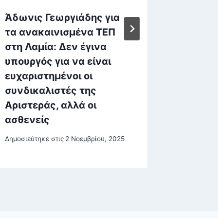
Άδωνις Γεωργιάδης για
Στο φω
τα ανακαινισμένα ΤΕΠ
έγγραφ
στη Λαμία: Δεν έγινα
Έπσταϊ
υπουργός για να είναι
για Μπι
ευχαριστημένοι οι
Μασκ
συνδικαλιστές της
Δημοσιεύτη
Αριστεράς, αλλά οι
ασθενείς
Δημοσιεύτηκε στις
2 Νοεμβρίου, 2025