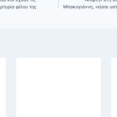
αρτυρία φίλου της
Μπακογιάννη, «είσαι υσ