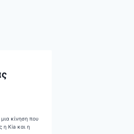
ας
 μια κίνηση που
 η Kia και η