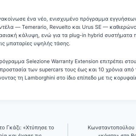
νακοίνωσε ένα νέο, ενισχυμένο πρόγραμμα εγγυήσεων
οντέλα — Temerario, Revuelto και Urus SE — καθιερών
ασιακή κάλυψη, ενώ για τα plug-in hybrid συστήματα 
τις μπαταρίες υψηλής τάσης.
όγραμμα Selezione Warranty Extension επιτρέπει στου
 προστασία των supercars τους έως και 10 χρόνια από
οντας τη Lamborghini στο ίδιο επίπεδο με τις κορυφαί
ο Γκάζι: «Χτύπησε το
Κωνσταντοπούλου 
ία και έχασε τις
«κόφτη» στη Β