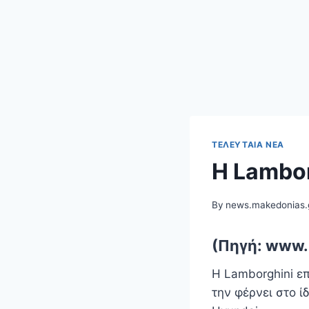
ΤΕΛΕΥΤΑΊΑ ΝΈΑ
Η Lambor
By
news.makedonias.
(Πηγή: www.
Η Lamborghini ε
την φέρνει στο 