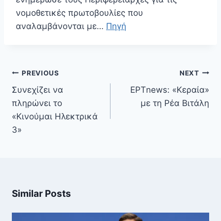
νομοθετικές πρωτοβουλίες που
αναλαμβάνονται με…
Πηγή
Πλοήγηση
PREVIOUS
NEXT
άρθρων
Συνεχίζει να
ΕΡΤnews: «Κεραία»
πληρώνει το
με τη Ρέα Βιτάλη
«Κινούμαι Ηλεκτρικά
3»
Similar Posts