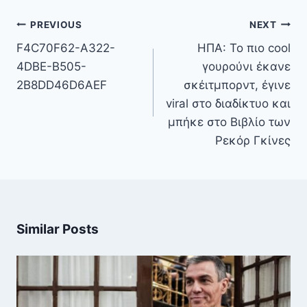
Πλοήγηση
PREVIOUS
NEXT
άρθρων
F4C70F62-A322-
ΗΠΑ: Το πιο cool
4DBE-B505-
γουρούνι έκανε
2B8DD46D6AEF
σκέιτμπορντ, έγινε
viral στο διαδίκτυο και
μπήκε στο Βιβλίο των
Ρεκόρ Γκίνες
Similar Posts