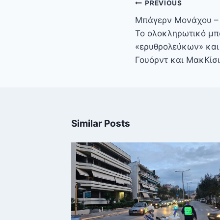
Πλοήγηση
PREVIOUS
άρθρων
Μπάγερν Μονάχου –
Το ολοκληρωτικό μπ
«ερυθρολεύκων» και
Γουόρντ και ΜακΚίσ
Similar Posts