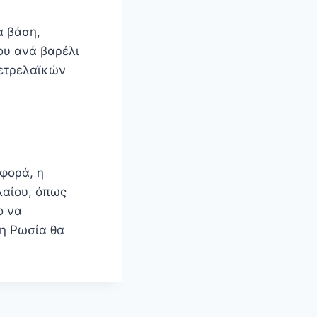
α βάση,
ου ανά βαρέλι
ετρελαϊκών
φορά, η
λαίου, όπως
ο να
 η Ρωσία θα