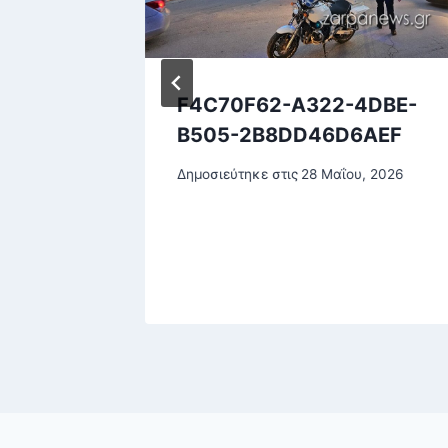
υ:
F4C70F62-A322-4DBE-
άνατο
B505-2B8DD46D6AEF
πό την
Δημοσιεύτηκε στις
28 Μαΐου, 2026
κα με
θερία»
υ, 2025