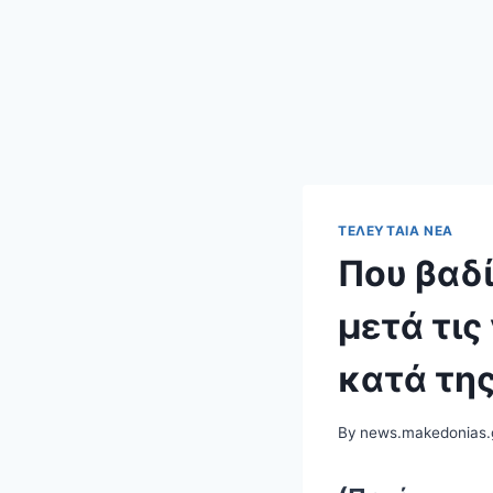
ΤΕΛΕΥΤΑΊΑ ΝΈΑ
Που βαδί
μετά τις
κατά τη
By
news.makedonias.