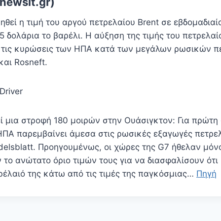
newsit.gr)
ηθεί η τιμή του αργού πετρελαίου Brent σε εβδομαδιαί
 δολάρια το βαρέλι. Η αύξηση της τιμής του πετρελαί
 τις κυρώσεις των ΗΠΑ κατά των μεγάλων ρωσικών π
και Rosneft.
Driver
ί μια στροφή 180 μοιρών στην Ουάσιγκτον: Για πρώτη 
ΠΑ παρεμβαίνει άμεσα στις ρωσικές εξαγωγές πετρε
delsblatt. Προηγουμένως, οι χώρες της G7 ήθελαν μόν
 το ανώτατο όριο τιμών τους για να διασφαλίσουν ότι
ρέλαιό της κάτω από τις τιμές της παγκόσμιας…
Πηγή