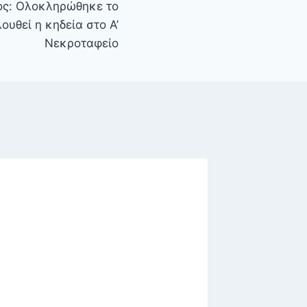
ος: Ολοκληρώθηκε το
υθεί η κηδεία στο Α’
Νεκροταφείο