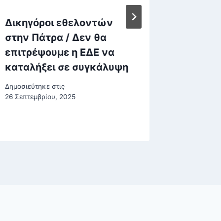
Δικηγόροι εθελοντών
ΟΠΕΚΕ
στην Πάτρα / Δεν θα
«κόπηκ
επιτρέψουμε η ΕΔΕ να
αγρότε
καταλήξει σε συγκάλυψη
επιδοτ
Δημοσιεύτηκε στις
Δημοσιεύτη
26 Σεπτεμβρίου, 2025