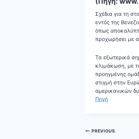
(Πηγή: www
Σχέδια για τη σ
εντός της Βενεζ
όπως αποκαλύπτε
προχωρήσει με α
Τα εξωτερικά ση
κλιμάκωση, με τ
προηγμένης ομάδ
στιγμή στην Ευρ
αμερικανικών δυ
Πηγή
Πλοήγηση
PREVIOUS