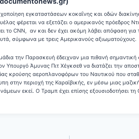
.documentonews.gr)
τοχοποίηση εγκαταστάσεων κοκαΐνης και οδών διακίν
ουέλας φέρεται να εξετάζει ο αμερικανός πρόεδρος Ν
ι το CNN, αν και δεν έχει ακόμη λάβει απόφαση για 
υτά, σύμφωνα με τρεις Αμερικανούς αξιωματούχους.
μάδια την Παρασκευή έδειχναν μια πιθανή σημαντική 
ον Υπουργό Άμυνας Πιτ Χέγκσεθ να διατάζει την αποστ
ας κρούσης αεροπλανοφόρων του Ναυτικού που σταθμ
ώπη στην περιοχή της Καραϊβικής, εν μέσω μιας μαζι
νάμεων εκεί. Ο Τραμπ έχει επίσης εξουσιοδοτήσει τη 