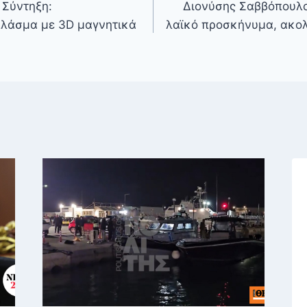
 Σύντηξη:
Διονύσης Σαββόπουλ
πλάσμα με 3D μαγνητικά
λαϊκό προσκήνυμα, ακολο