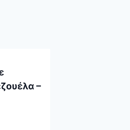
ε
ζουέλα –