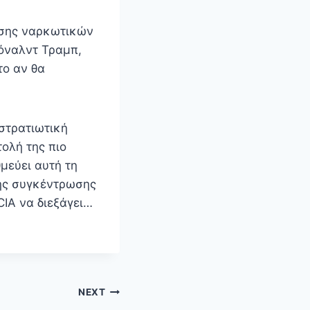
ησης ναρκωτικών
τόναλντ Τραμπ,
το αν θα
στρατιωτική
ολή της πιο
εύει αυτή τη
κής συγκέντρωσης
CIA να διεξάγει…
NEXT