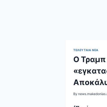
ΤΕΛΕΥΤΑΊΑ ΝΈΑ
Ο Τραμπ 
«εγκατα
Αποκάλ
By
news.makedonias.