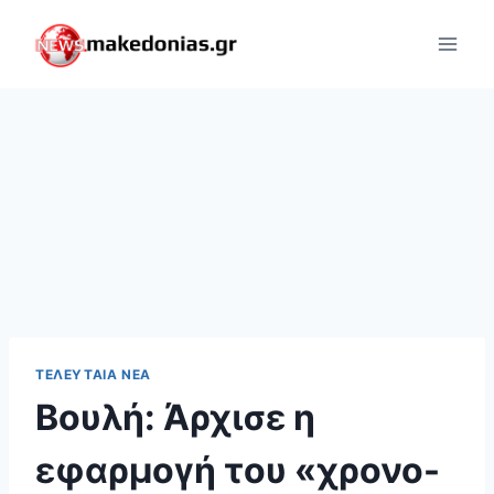
Skip
to
content
ΤΕΛΕΥΤΑΊΑ ΝΈΑ
Βουλή: Άρχισε η
εφαρμογή του «χρονο-