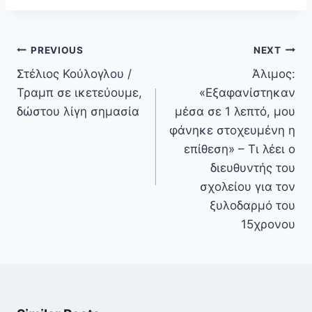
Πλοήγηση
PREVIOUS
NEXT
άρθρων
Στέλιος Κούλογλου /
Άλιμος:
Τραμπ σε ικετεύουμε,
«Εξαφανίστηκαν
δώστου λίγη σημασία
μέσα σε 1 λεπτό, μου
φάνηκε στοχευμένη η
επίθεση» – Τι λέει ο
διευθυντής του
σχολείου για τον
ξυλοδαρμό του
15χρονου