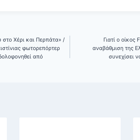
 στο Χέρι και Περπάτα» /
Γιατί ο οίκος
αιστίνιας φωτορεπόρτερ
αναβάθμιση της Ε
δολοφονηθεί από
συνεχίσει ν