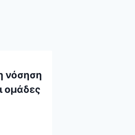
η νόσηση
ι ομάδες