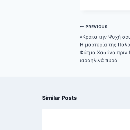
Πλοήγηση
PREVIOUS
άρθρων
«Κράτα την Ψυχή σου
Η μαρτυρία της Παλ
Φάτμα Χασόνα πριν 
ισραηλινά πυρά
Similar Posts