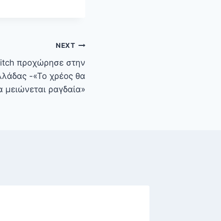
NEXT
 Fitch προχώρησε στην
λλάδας -«Το χρέος θα
α μειώνεται ραγδαία»