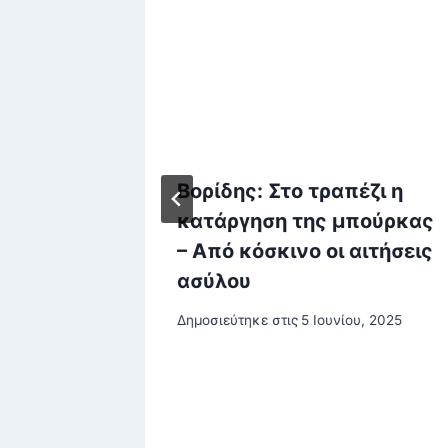
ην
Βορίδης: Στο τραπέζι η
 στη
κατάργηση της μπούρκας
ίτια
– Από κόσκινο οι αιτήσεις
σεις
ασύλου
Δημοσιεύτηκε στις
5 Ιουνίου, 2025
υ, 2025