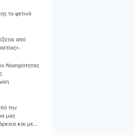
πης το φετινό
ίζεται από
αετίας».
τών Νοσηρότητας
ς
φωση
από την
ρα μας
ιάρκεια και με…