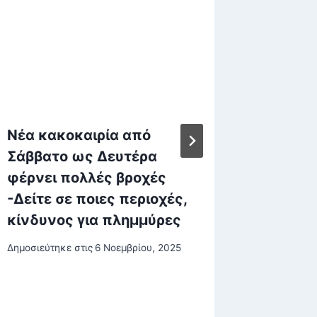
Νέα κακοκαιρία από
Σφοδρέ
Σάββατο ως Δευτέρα
από τη
φέρνει πολλές βροχές
για τις
-Δείτε σε ποιες περιοχές,
για τα
κίνδυνος για πλημμύρες
Δημοσιεύτη
Δημοσιεύτηκε στις
6 Νοεμβρίου, 2025