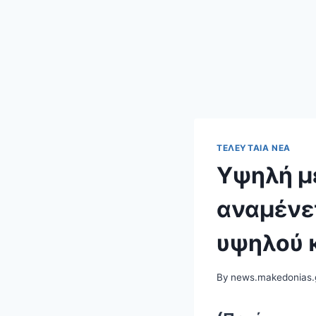
ΤΕΛΕΥΤΑΊΑ ΝΈΑ
Υψηλή μ
αναμένετ
υψηλού 
By
news.makedonias.