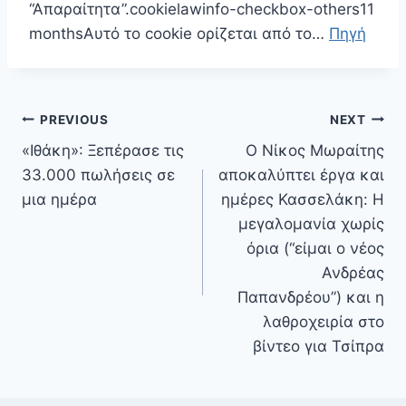
“Απαραίτητα”.cookielawinfo-checkbox-others11
monthsΑυτό το cookie ορίζεται από το…
Πηγή
Πλοήγηση
PREVIOUS
NEXT
άρθρων
«Ιθάκη»: Ξεπέρασε τις
Ο Νίκος Μωραίτης
33.000 πωλήσεις σε
αποκαλύπτει έργα και
μια ημέρα
ημέρες Κασσελάκη: Η
μεγαλομανία χωρίς
όρια (“είμαι ο νέος
Ανδρέας
Παπανδρέου”) και η
λαθροχειρία στο
βίντεο για Τσίπρα