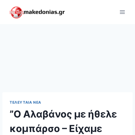
Skip
to
content
ΤΕΛΕΥΤΑΊΑ ΝΈΑ
”Ο Αλαβάνος με ήθελε
κομπάρσο – Είχαμε