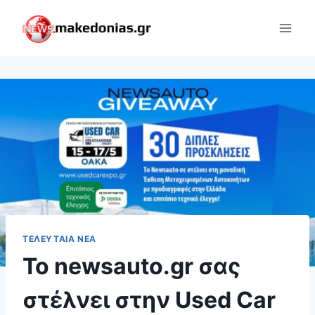
Skip
to
content
ΤΕΛΕΥΤΑΊΑ ΝΈΑ
Το newsauto.gr σας
στέλνει στην Used Car