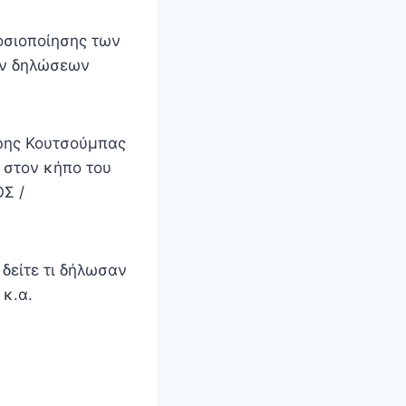
οσιοποίησης των
ων δηλώσεων
τρης Κουτσούμπας
 στον κήπο του
Σ /
 δείτε τι δήλωσαν
 κ.α.