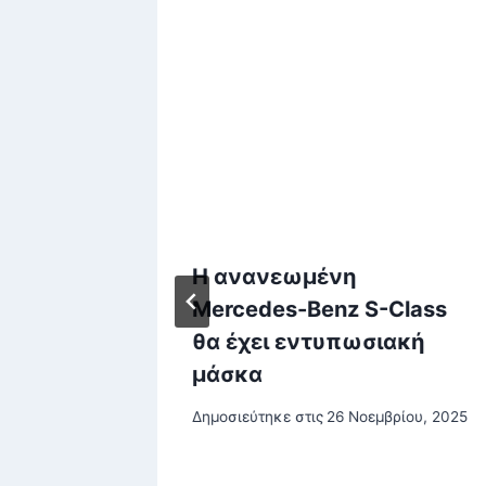
Η ανανεωμένη
αμε –
Mercedes-Benz S-Class
θα έχει εντυπωσιακή
 δεν
μάσκα
Δημοσιεύτηκε στις
26 Νοεμβρίου, 2025
, 2025