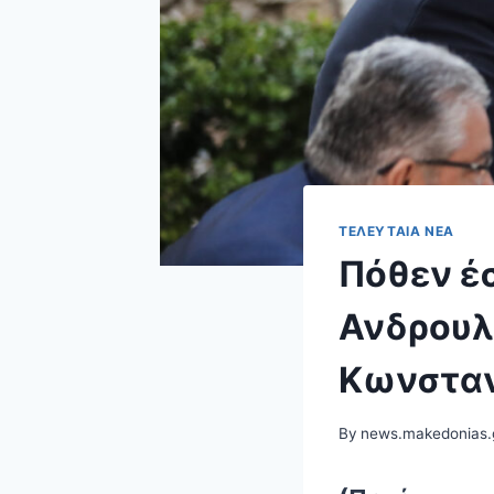
ΤΕΛΕΥΤΑΊΑ ΝΈΑ
Πόθεν έ
Ανδρουλ
Κωνσταν
By
news.makedonias.