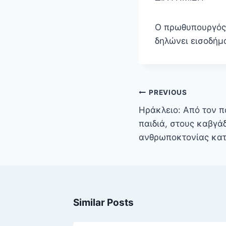
Ο πρωθυπουργός,
δηλώνει εισοδήμ
Πλοήγηση
PREVIOUS
άρθρων
Ηράκλειο: Από τον π
παιδιά, στους καβγά
ανθρωποκτονίας κατ
Similar Posts