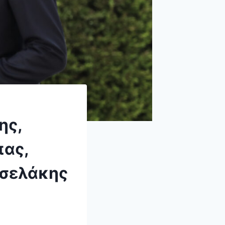
ης,
πας,
σσελάκης