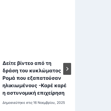
Δείτε βίντεο από τη
Στράτο
δράση του κυκλώματος
«Ξαφνι
Ρομά που εξαπατούσαν
τις πό
ηλικιωμένους -Καρέ καρέ
Αρνήθη
η αστυνομική επιχείρηση
απηύδη
Δημοσιεύτηκε στις
16 Νοεμβρίου, 2025
Δημοσιεύτη