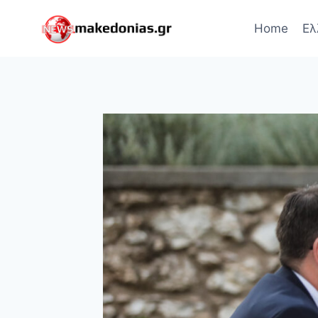
Skip
to
Home
Ελ
content