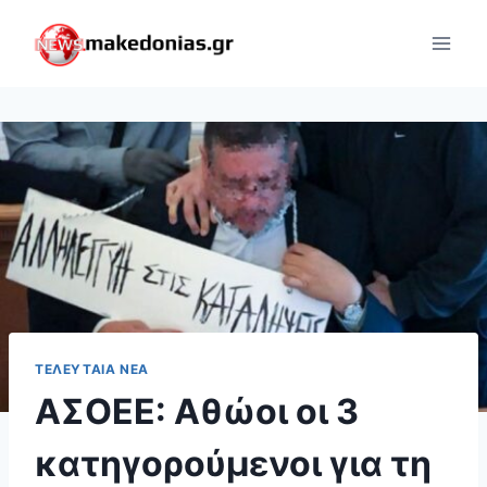
Skip
to
content
ΤΕΛΕΥΤΑΊΑ ΝΈΑ
ΑΣΟΕΕ: Αθώοι οι 3
κατηγορούμενοι για τη