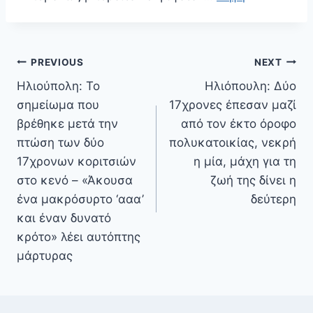
Πλοήγηση
PREVIOUS
NEXT
άρθρων
Ηλιούπολη: Το
Ηλιόπουλη: Δύο
σημείωμα που
17χρονες έπεσαν μαζί
βρέθηκε μετά την
από τον έκτο όροφο
πτώση των δύο
πολυκατοικίας, νεκρή
17χρονων κοριτσιών
η μία, μάχη για τη
στο κενό – «Άκουσα
ζωή της δίνει η
ένα μακρόσυρτο ‘ααα’
δεύτερη
και έναν δυνατό
κρότο» λέει αυτόπτης
μάρτυρας