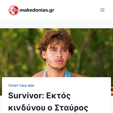
Skip
to
content
ΤΕΛΕΥΤΑΊΑ ΝΈΑ
Survivor: Εκτός
κινδύνου ο Σταύρος