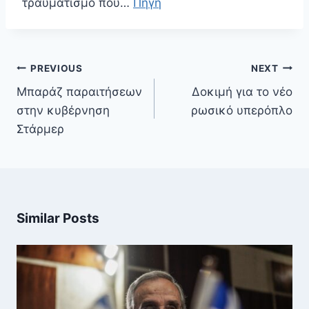
τραυματισμό που…
Πηγή
Πλοήγηση
PREVIOUS
NEXT
άρθρων
Μπαράζ παραιτήσεων
Δοκιμή για το νέο
στην κυβέρνηση
ρωσικό υπερόπλο
Στάρμερ
Similar Posts