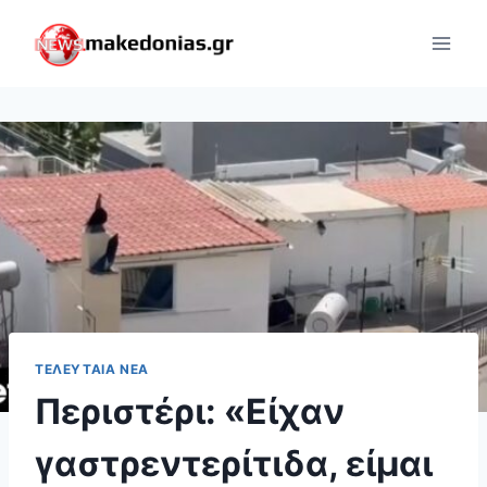
Skip
to
content
ΤΕΛΕΥΤΑΊΑ ΝΈΑ
Περιστέρι: «Είχαν
γαστρεντερίτιδα, είμαι