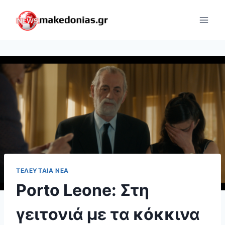
Skip
to
content
ΤΕΛΕΥΤΑΊΑ ΝΈΑ
Porto Leone: Στη
γειτονιά με τα κόκκινα