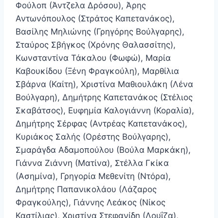
Φούλοπ (Άντζελα Δρόσου), Άρης
Αντωνόπουλος (Στράτος Καπετανάκος),
Βασίλης Μηλιώνης (Γρηγόρης Βούλγαρης),
Σταύρος Σβήγκος (Χρόνης Θαλασσίτης),
Κωνσταντίνα Τάκαλου (Φωφώ), Μαρία
Καβουκίδου (Ξένη Φραγκούλη), Μαρθίλια
Σβάρνα (Καίτη), Χριστίνα Μαθιουλάκη (Λένα
Βούλγαρη), Δημήτρης Καπετανάκος (Στέλιος
Σκαβάτσος), Ευφημία Καλογιάννη (Κοραλία),
Δημήτρης Σέρφας (Αντρέας Καπετανάκος),
Κυριάκος Σαλής (Ορέστης Βούλγαρης),
Σμαράγδα Αδαμοπούλου (Βούλα Μαρκάκη),
Γιάννα Ζιάννη (Ματίνα), Στέλλα Γκίκα
(Ασημίνα), Γρηγορία Μεθενίτη (Ντόρα),
Δημήτρης Παπανικολάου (Λάζαρος
Φραγκούλης), Γιάννης Λεάκος (Νίκος
Καστίλιας), Χριστίνα Στεφανίδη (Λουΐζα),