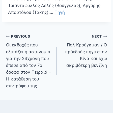
Τριαντάφυλλος Δελής (Βούγγελας), Αργύρης
Αποστόλου (Τάκης),…
Πηγή
Πλοήγηση
PREVIOUS
NEXT
άρθρων
Οι εκδοχές που
Πολ Κρούγκμαν / Ο
εξετάζει η αστυνομία
πρόεδρός πήγε στην
για την 24χρονη που
Κίνα και έχω
έπεσε από τον 7ο
ακριβότερη βενζίνη
όροφο στον Πειραιά –
Η κατάθεση του
συντρόφου της