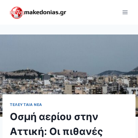
Skip
to
content
ΤΕΛΕΥΤΑΊΑ ΝΈΑ
Οσμή αερίου στην
Αττική: Οι πιθανές