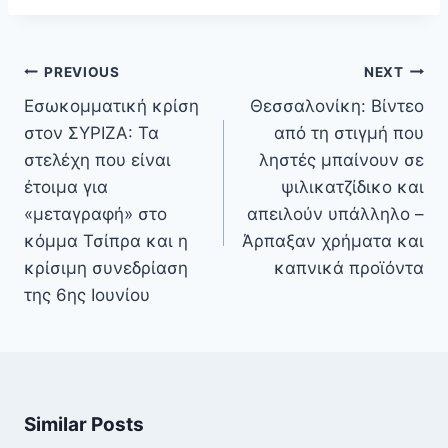
Πλοήγηση
PREVIOUS
NEXT
άρθρων
Εσωκομματική κρίση
Θεσσαλονίκη: Βίντεο
στον ΣΥΡΙΖΑ: Τα
από τη στιγμή που
στελέχη που είναι
ληστές μπαίνουν σε
έτοιμα για
ψιλικατζίδικο και
«μεταγραφή» στο
απειλούν υπάλληλο –
κόμμα Τσίπρα και η
Άρπαξαν χρήματα και
κρίσιμη συνεδρίαση
καπνικά προϊόντα
της 6ης Ιουνίου
Similar Posts