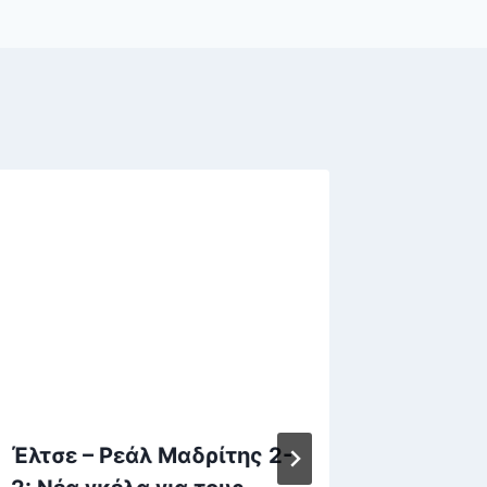
Έλτσε – Ρεάλ Μαδρίτης 2-
Καστελ