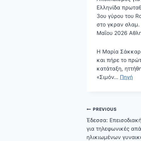
Ελληνίδα πρωταθ
3ου γύρου του Ro
στο γκραν σλαμ
Μαΐου 2026 Αθλ
Η Μαρία Σάκκαρη
και πήρε το πρώ
κατάταξη, ηττήθ
«Σιμόν…
Πηγή
Πλοήγηση
PREVIOUS
άρθρων
Έδεσσα: Επεισοδιακ
για τηλεφωνικές απά
ηλικιωμένων γυναι