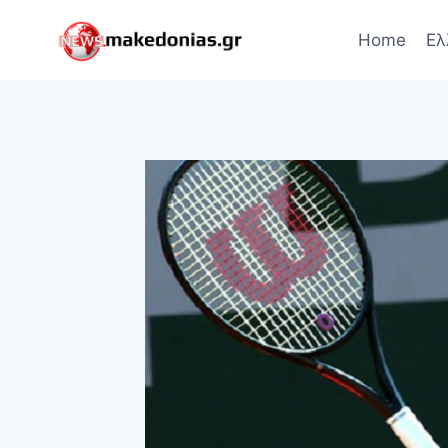
Skip
to
Home
Ελ
content