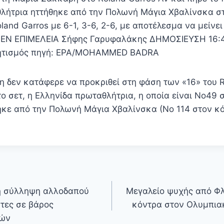
λήτρια ηττήθηκε από την Πολωνή Μάγια Χβαλίνσκα στ
land Garros με 6-1, 3-6, 2-6, με αποτέλεσμα να μείνε
. EN ΕΠΙΜΕΛΕΙΑ Σήφης Γαρυφαλάκης ΔΗΜΟΣΙΕΥΣΗ 16:4
ητισμός πηγή: EPA/MOHAMMED BADRA
 δεν κατάφερε να προκριθεί στη φάση των «16» του R
το σετ, η Ελληνίδα πρωταθλήτρια, η οποία είναι Νο49
ηκε από την Πολωνή Μάγια Χβαλίνσκα (Νο 114 στον κ
ή σύλληψη αλλοδαπού
Μεγαλείο ψυχής από Φλ
τες σε βάρος
κόντρα στον Ολυμπια
κών