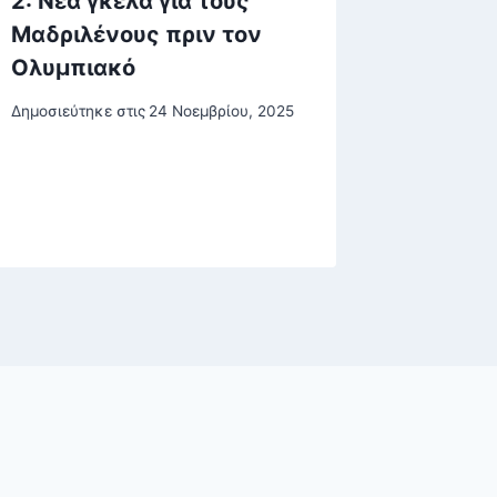
2: Νέα γκέλα για τους
Συνελή
Μαδριλένους πριν τον
γιατρό
Ολυμπιακό
«Έχει π
δεν θα
Δημοσιεύτηκε στις
24 Νοεμβρίου, 2025
Δημοσιεύτη