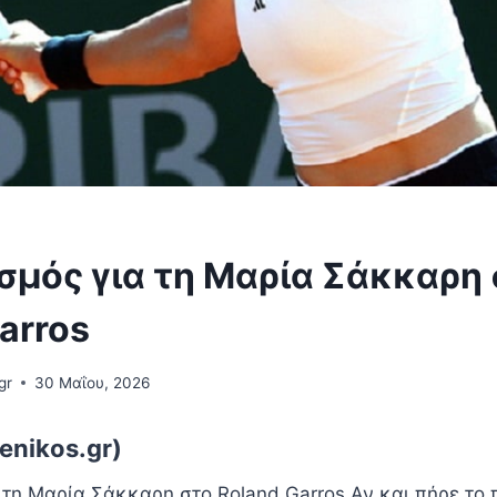
σμός για τη Μαρία Σάκκαρη 
arros
gr
30 Μαΐου, 2026
enikos.gr)
 τη Μαρία Σάκκαρη στο Roland Garros Αν και πήρε το 