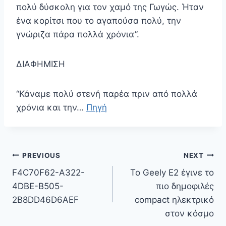
πολύ δύσκολη για τον χαμό της Γωγώς. Ήταν
ένα κορίτσι που το αγαπούσα πολύ, την
γνώριζα πάρα πολλά χρόνια”.
ΔΙΑΦΗΜΙΣΗ
“Κάναμε πολύ στενή παρέα πριν από πολλά
χρόνια και την…
Πηγή
Πλοήγηση
PREVIOUS
NEXT
άρθρων
F4C70F62-A322-
Το Geely E2 έγινε το
4DBE-B505-
πιο δημοφιλές
2B8DD46D6AEF
compact ηλεκτρικό
στον κόσμο