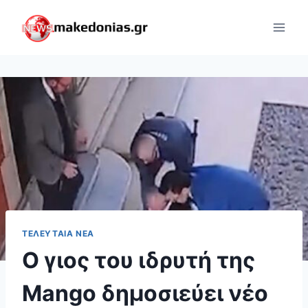
Skip
to
content
ΤΕΛΕΥΤΑΊΑ ΝΈΑ
Ο γιος του ιδρυτή της
Mango δημοσιεύει νέο