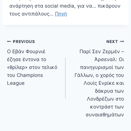
ανάρτηση στα social media, για να… πικάρουν
τους αντιπάλους…
Πηγή
Πλοήγηση
PREVIOUS
NEXT
άρθρων
Ο Εβάν Φουρνιέ
Παρί Σεν Ζερμέν –
έζησε έντονα το
Άρσεναλ: Οι
«θρίλερ» στον τελικό
πανηγυρισμοί των
του Champions
Γάλλων, ο χορός του
League
Λουίς Ενρίκε και
δάκρυα των
Λονδρέζων στο
κοντράστ των
συναισθημάτων