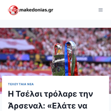
Skip
to
content
ΤΕΛΕΥΤΑΊΑ ΝΈΑ
Η Τσέλσι τρόλαρε την
Άρσεναλ: «Ελάτε να