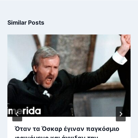
Similar Posts
Όταν τα Όσκαρ έγιναν παγκόσμιο
φαινόμενο και άγγιξαν την