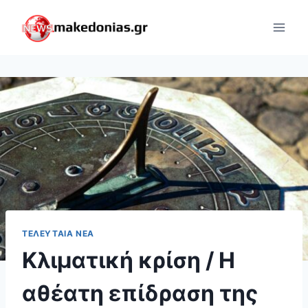
Skip
to
content
ΤΕΛΕΥΤΑΊΑ ΝΈΑ
Κλιματική κρίση / Η
αθέατη επίδραση της