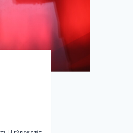
ται. Η πλειοψηφία