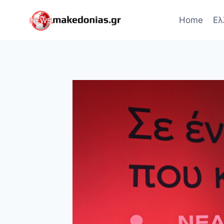
Skip
to
Home
Ελ
content