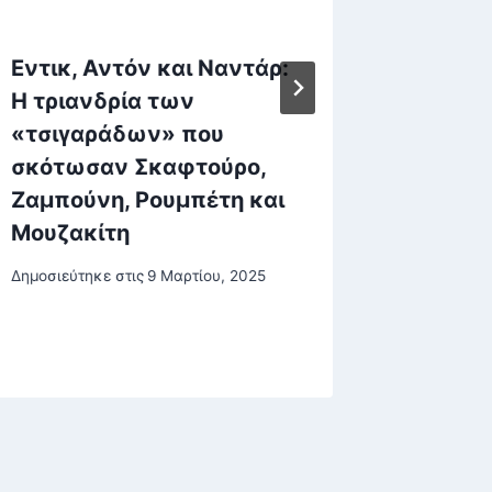
Εντικ, Αντόν και Ναντάρ:
Η αναγ
Η τριανδρία των
Βαγγέλ
«τσιγαράδων» που
περιέχ
σκότωσαν Σκαφτούρο,
: Σαμαρ
Ζαμπούνη, Ρουμπέτη και
Ανδρου
Μουζακίτη
Μειμαρ
Δημοσιεύτηκε στις
9 Μαρτίου, 2025
Δημοσιεύτη