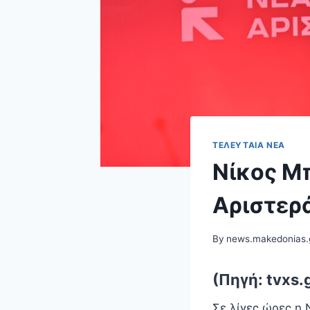
ΤΕΛΕΥΤΑΊΑ ΝΈΑ
Νίκος Μπ
Αριστερ
By
news.makedonias.
(Πηγή: tvxs.
Σε λίγες ώρες η 