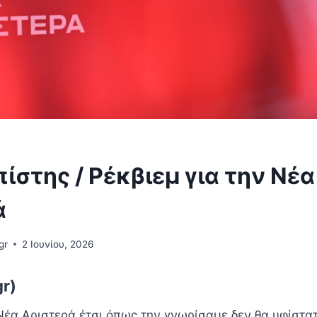
ίστης / Ρέκβιεμ για την Νέα
ά
gr
2 Ιουνίου, 2026
gr)
Νέα Αριστερά έτσι όπως την γνωρίσαμε δεν θα υφίστα