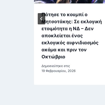
ι να
Πάτησε το κουμπί ο
άση
Μητσοτάκης: Σε εκλογική
υ
ετοιμότητα η ΝΔ – Δεν
αποκλείεται ένας
ο 2021
εκλογικός αιφνιδιασμός
ακόμα και πριν τον
Οκτώβριο
Δημοσιεύτηκε στις
19 Φεβρουαρίου, 2026