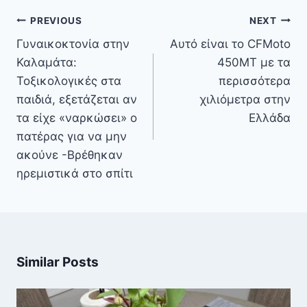
Πλοήγηση
PREVIOUS
NEXT
άρθρων
Γυναικοκτονία στην
Αυτό είναι το CFMoto
Καλαμάτα:
450MT με τα
Τοξικολογικές στα
περισσότερα
παιδιά, εξετάζεται αν
χιλιόμετρα στην
τα είχε «ναρκώσει» ο
Ελλάδα
πατέρας για να μην
ακούνε -Βρέθηκαν
ηρεμιστικά στο σπίτι
Similar Posts