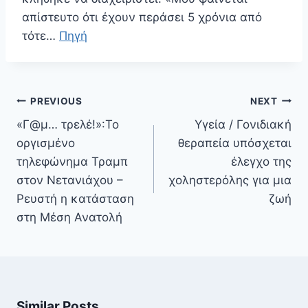
απίστευτο ότι έχουν περάσει 5 χρόνια από
τότε…
Πηγή
Πλοήγηση
PREVIOUS
NEXT
άρθρων
«Γ@μ… τρελέ!»:Το
Υγεία / Γονιδιακή
οργισμένο
θεραπεία υπόσχεται
τηλεφώνημα Τραμπ
έλεγχο της
στον Νετανιάχου –
χοληστερόλης για μια
Ρευστή η κατάσταση
ζωή
στη Μέση Ανατολή
Similar Posts