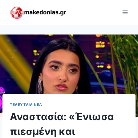
Skip
to
content
ΤΕΛΕΥΤΑΊΑ ΝΈΑ
Αναστασία: «Ένιωσα
πιεσμένη και