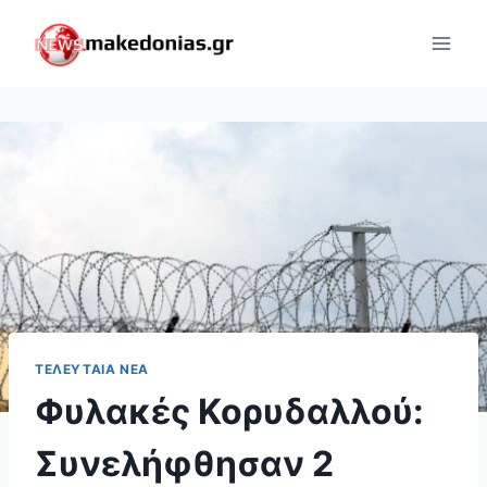
Skip
to
content
ΤΕΛΕΥΤΑΊΑ ΝΈΑ
Φυλακές Κορυδαλλού:
Συνελήφθησαν 2