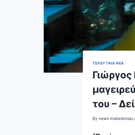
ΤΕΛΕΥΤΑΊΑ ΝΈΑ
Γιώργος
μαγειρεύ
του – Δε
By
news.makedonias.