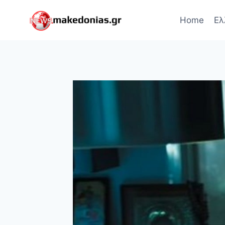
Skip
to
Home
Ελ
content