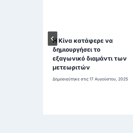
α
Η Κίνα κατάφερε να
δημιουργήσει το
η,
εξαγωνικό διαμάντι των
στο
μετεωριτών
Δημοσιεύτηκε στις
17 Αυγούστου, 2025
βρίου, 2025