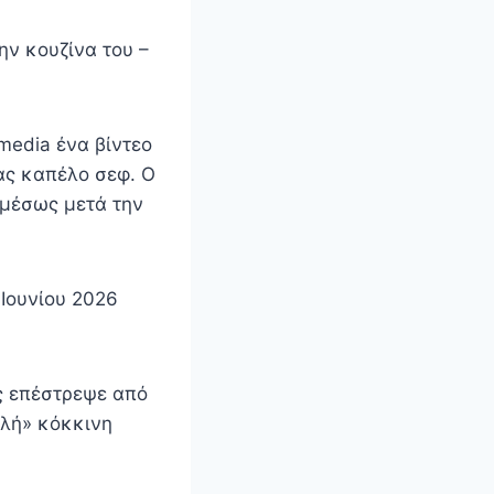
ν κουζίνα του –
media ένα βίντεο
ας καπέλο σεφ. Ο
αμέσως μετά την
Ιουνίου 2026
 επέστρεψε από
πλή» κόκκινη