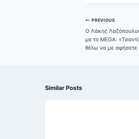
Πλοήγηση
PREVIOUS
άρθρων
Ο Λάκης Λαζόπουλος
με το MEGA: «Τσαντί
θέλω να με αφήσετε
Similar Posts