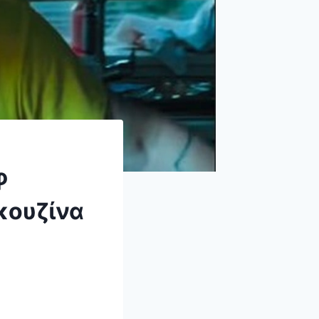
φ
κουζίνα