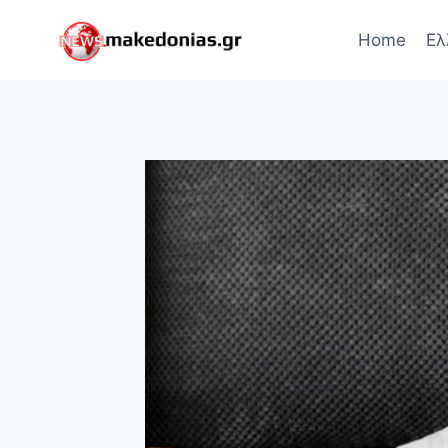
Skip
to
Home
Ελ
content