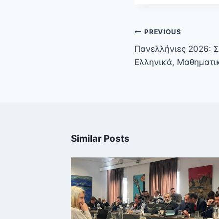
Πλοήγηση
PREVIOUS
άρθρων
Πανελλήνιες 2026: Σ
Ελληνικά, Μαθηματικ
Similar Posts