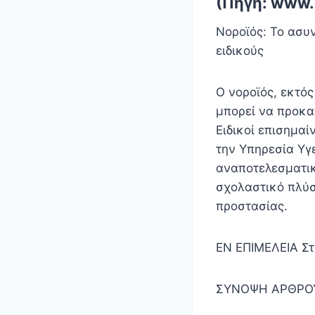
(Πηγή: www.
Νοροϊός: Το ασυ
ειδικούς
Ο νοροϊός, εκτό
μπορεί να προκα
Ειδικοί επισημαί
την Υπηρεσία Υγ
αναποτελεσματικ
σχολαστικό πλύσ
προστασίας.
EN ΕΠΙΜΕΛΕΙΑ Στ
ΣΥΝΟΨΗ ΑΡΘΡΟΥ