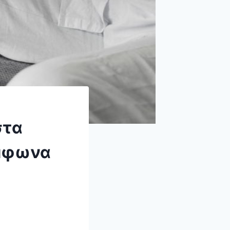
στα
ύμφωνα