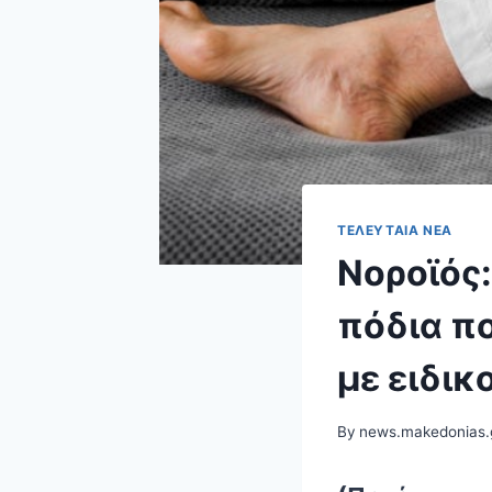
ΤΕΛΕΥΤΑΊΑ ΝΈΑ
Νοροϊός
πόδια π
με ειδικ
By
news.makedonias.