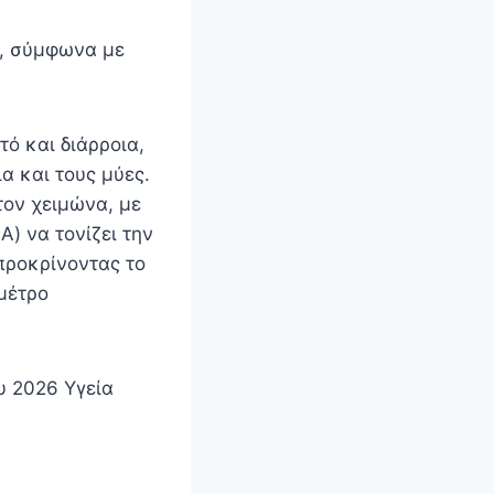
ε, σύμφωνα με
ό και διάρροια,
α και τους μύες.
τον χειμώνα, με
) να τονίζει την
προκρίνοντας το
μέτρο
υ 2026 Υγεία