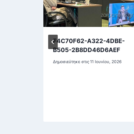
ίνηση:
F4C70F62-A322-4DBE-
δια,
B505-2B8DD46D6AEF
ας στις
Δημοσιεύτηκε στις
11 Ιουνίου, 2026