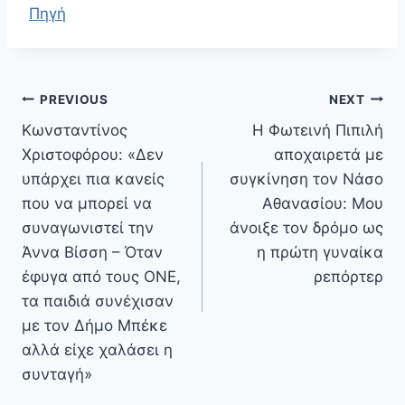
Πηγή
Πλοήγηση
PREVIOUS
NEXT
άρθρων
Κωνσταντίνος
Η Φωτεινή Πιπιλή
Χριστοφόρου: «Δεν
αποχαιρετά με
υπάρχει πια κανείς
συγκίνηση τον Νάσο
που να μπορεί να
Αθανασίου: Μου
συναγωνιστεί την
άνοιξε τον δρόμο ως
Άννα Βίσση – Όταν
η πρώτη γυναίκα
έφυγα από τους ΟΝΕ,
ρεπόρτερ
τα παιδιά συνέχισαν
με τον Δήμο Μπέκε
αλλά είχε χαλάσει η
συνταγή»