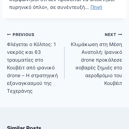
πυρηνικό όπλο», σε συνέντευξή…
Πηγή
Πλοήγηση
PREVIOUS
NEXT
άρθρων
Φλέγεται ο Κόλπος: 1
Κλιμάκωση στη Μέση
νεκρός και 63
Ανατολή: Ιρανικό
τραυματίες στο
drone προκάλεσε
Κουβέιτ από ιρανικό
σοβαρές ζημιές στο
drone – Η στρατηγική
αεροδρόμιο του
εξαναγκασμού της
Κουβέιτ
Τεχεράνης
Similar Posts