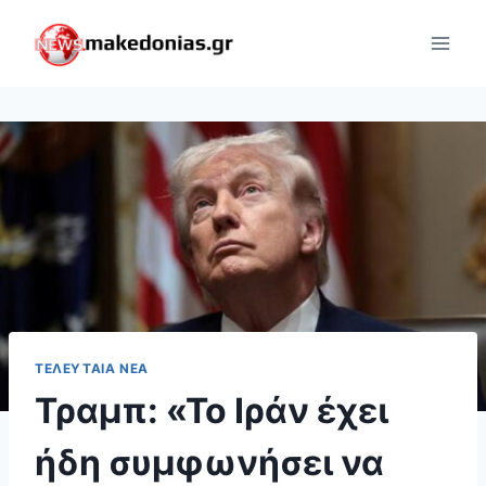
Skip
to
content
ΤΕΛΕΥΤΑΊΑ ΝΈΑ
Τραμπ: «Το Ιράν έχει
ήδη συμφωνήσει να