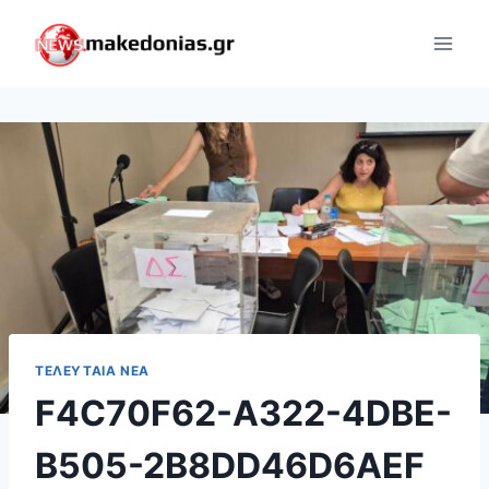
Skip
to
content
ΤΕΛΕΥΤΑΊΑ ΝΈΑ
F4C70F62-A322-4DBE-
B505-2B8DD46D6AEF