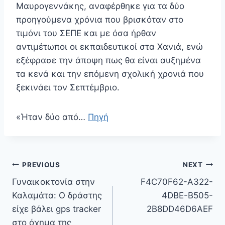
Μαυρογεννάκης, αναφέρθηκε για τα δύο
προηγούμενα χρόνια που βρισκόταν στο
τιμόνι του ΣΕΠΕ και με όσα ήρθαν
αντιμέτωποι οι εκπαιδευτικοί στα Χανιά, ενώ
εξέφρασε την άποψη πως θα είναι αυξημένα
τα κενά και την επόμενη σχολική χρονιά που
ξεκινάει τον Σεπτέμβριο.
«Ήταν δύο από…
Πηγή
Πλοήγηση
PREVIOUS
NEXT
άρθρων
Γυναικοκτονία στην
F4C70F62-A322-
Καλαμάτα: Ο δράστης
4DBE-B505-
είχε βάλει gps tracker
2B8DD46D6AEF
στο όχημα της