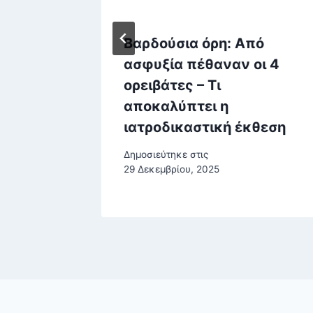
σακάκι
Βαρδούσια όρη: Από
ευκό
ασφυξία πέθαναν οι 4
ροχος
ορειβάτες – Τι
ύμι»
αποκαλύπτει η
ιατροδικαστική έκθεση
στου, 2025
Δημοσιεύτηκε στις
29 Δεκεμβρίου, 2025