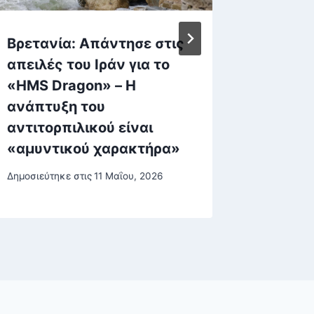
Βρετανία: Απάντησε στις
Μπρού
απειλές του Ιράν για το
Αφαίρε
«HMS Dragon» – Η
είχε α
ανάπτυξη του
πατέρα
αντιτορπιλικού είναι
Δημοσιεύτη
«αμυντικού χαρακτήρα»
5 Φεβρουα
Δημοσιεύτηκε στις
11 Μαΐου, 2026