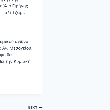
ούλιο Ειρήνης
Γιαλί Τζαμί.
λεμικού αγώνα
ς Αν. Μεσογείου,
εψη θα
εί την Κυριακή
NEXT