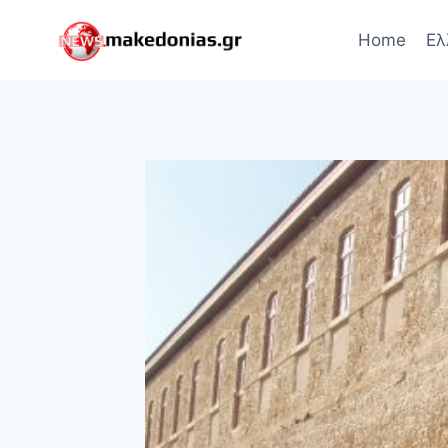
Skip
to
Home
Ελ
content