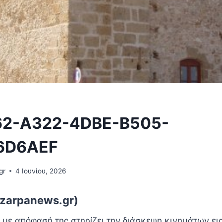
2-A322-4DBE-B505-
6D6AEF
gr
4 Ιουνίου, 2026
zarpanews.gr)
με απόφασή της στηρίζει την διάσκεψη κινημάτων ει