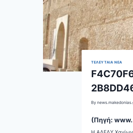
ΤΕΛΕΥΤΑΊΑ ΝΈΑ
F4C70F6
2B8DD4
By
news.makedonias.
(Πηγή: www.
Η ΑΔΕΔΥ Χανίων 