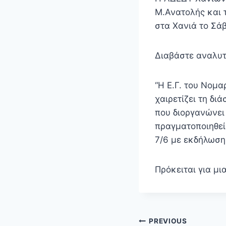
Μ.Ανατολής και 
στα Χανιά το Σάβ
Διαβάστε αναλυτ
“Η Ε.Γ. του Νομ
χαιρετίζει τη δι
που διοργανώνει
πραγματοποιηθεί
7/6 με εκδήλωση-
Πρόκειται για μ
Πλοήγηση
PREVIOUS