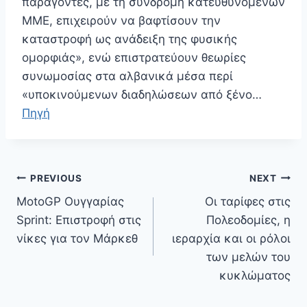
παράγοντες, με τη συνδρομή κατευθυνόμενων
ΜΜΕ, επιχειρούν να βαφτίσουν την
καταστροφή ως ανάδειξη της φυσικής
ομορφιάς», ενώ επιστρατεύουν θεωρίες
συνωμοσίας στα αλβανικά μέσα περί
«υποκινούμενων διαδηλώσεων από ξένο…
Πηγή
Πλοήγηση
PREVIOUS
NEXT
άρθρων
MotoGP Ουγγαρίας
Οι ταρίφες στις
Sprint: Επιστροφή στις
Πολεοδομίες, η
νίκες για τον Μάρκεθ
ιεραρχία και οι ρόλοι
των μελών του
κυκλώματος