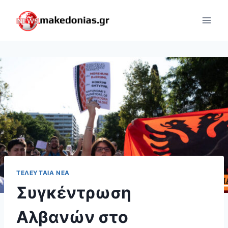
Skip
to
content
ΤΕΛΕΥΤΑΊΑ ΝΈΑ
Συγκέντρωση
Αλβανών στο