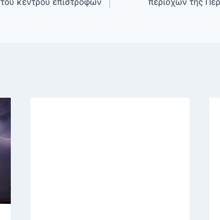
ώτου κέντρου επιστροφών
περιοχών της Περ