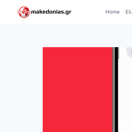
Skip
to
Home
Ελ
content