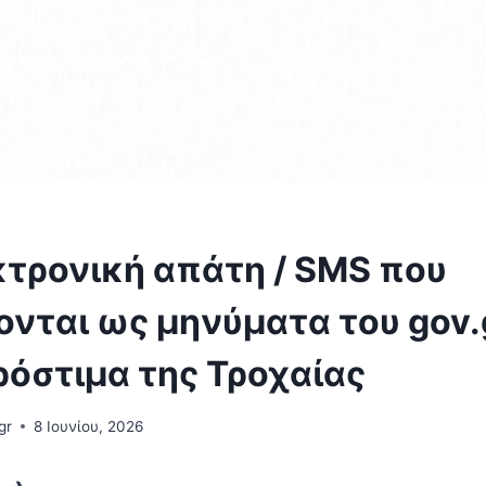
κτρονική απάτη / SMS που
νται ως μηνύματα του gov.g
ρόστιμα της Τροχαίας
gr
8 Ιουνίου, 2026