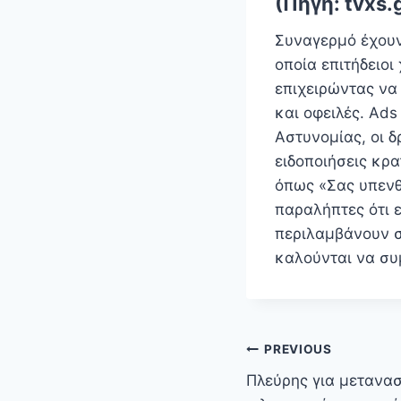
(Πηγή: tvxs.
Συναγερμό έχουν
οποία επιτήδειο
επιχειρώντας να
και οφειλές. Ad
Αστυνομίας, οι 
ειδοποιήσεις κρ
όπως «Σας υπενθ
παραλήπτες ότι 
περιλαμβάνουν σ
καλούνται να σ
Πλοήγηση
PREVIOUS
άρθρων
Πλεύρης για μετανασ