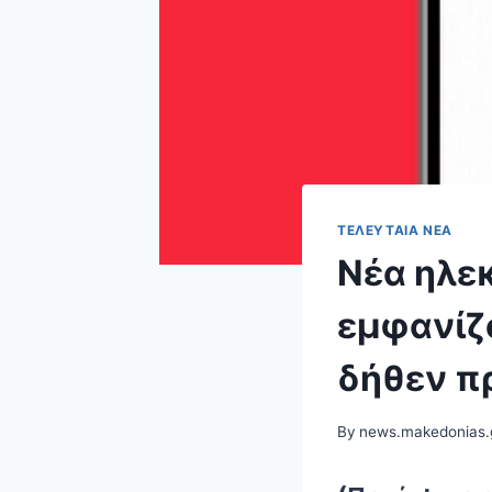
ΤΕΛΕΥΤΑΊΑ ΝΈΑ
Nέα ηλε
εμφανίζο
δήθεν π
By
news.makedonias.