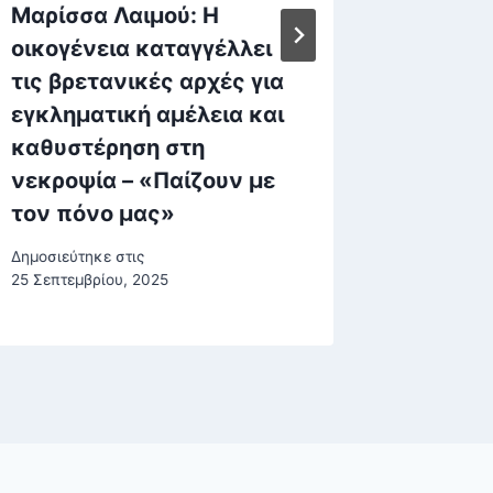
Μαρίσσα Λαιμού: Η
Στο έλ
οικογένεια καταγγέλλει
κακοκα
τις βρετανικές αρχές για
Ρόδος:
εγκληματική αμέλεια και
ριπές 
καθυστέρηση στη
χιλιόμ
νεκροψία – «Παίζουν με
στα δρ
τον πόνο μας»
και αε
Δημοσιεύτηκε στις
Δημοσιεύτη
25 Σεπτεμβρίου, 2025