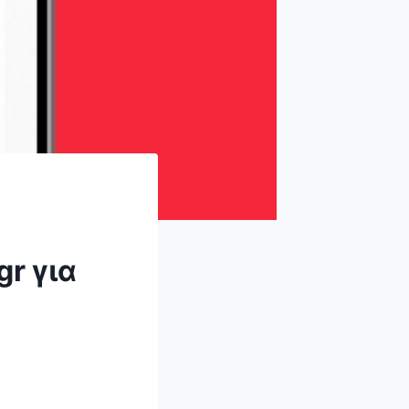
r για