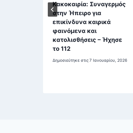
 / Το
Κακοκαιρία: Συναγερμός
πρεπε
στην Ήπειρο για
επικίνδυνα καιρικά
π
φαινόμενα και
κατολισθήσεις – Ήχησε
ρίου, 2025
το 112
Δημοσιεύτηκε στις
7 Ιανουαρίου, 2026