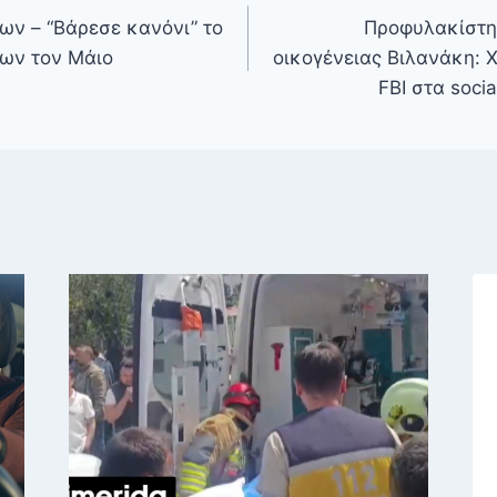
ων – “Βάρεσε κανόνι” το
Προφυλακίστηκ
ων τον Μάιο
οικογένειας Βιλανάκη: 
FBI στα soci