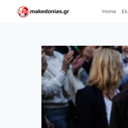
Skip
to
Home
Ελ
content