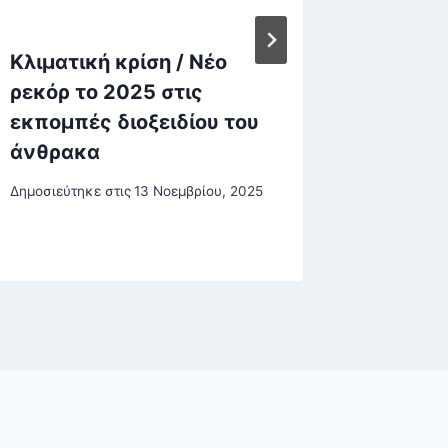
Κλιματική κρίση / Nέο
“Ανυπο
ρεκόρ το 2025 στις
μπλόκα
εκπομπές διοξειδίου του
στα αι
άνθρακα
την πί
κυβέρν
Δημοσιεύτηκε στις
13 Νοεμβρίου, 2025
Δημοσιεύτη