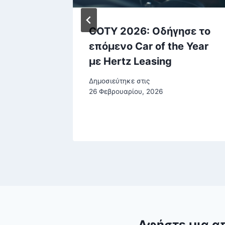
ά από
COTY 2026: Οδήγησε το
ης ΝΔ
επόμενο Car of the Year
κέρτσα
με Hertz Leasing
ου, 2026
Δημοσιεύτηκε στις
26 Φεβρουαρίου, 2026
Αφήστε μια α