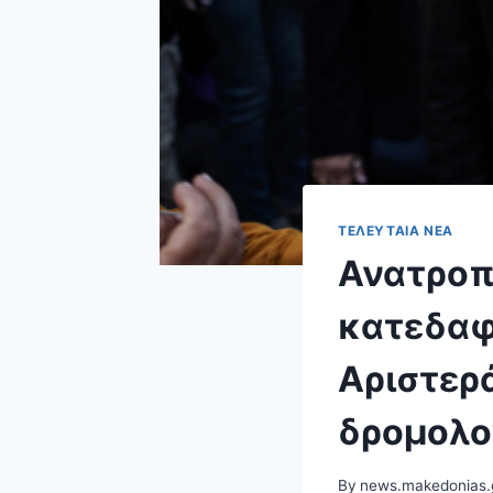
ΤΕΛΕΥΤΑΊΑ ΝΈΑ
Ανατροπέ
κατεδαφί
Αριστερά
δρομολο
By
news.makedonias.