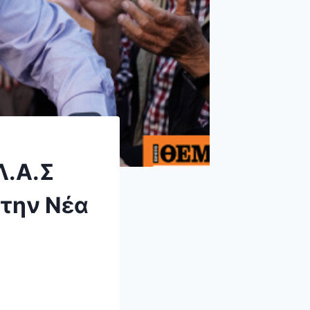
Λ.Α.Σ
 την Νέα