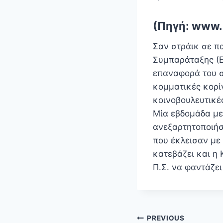
(Πηγή: www.
Σαν στράικ σε πα
Συμπαράταξης (Ε
επαναφορά του σ
κομματικές κορί
κοινοβουλευτικέ
Μία εβδομάδα με
ανεξαρτητοποιήσ
που έκλεισαν με
κατεβάζει και η
Π.Σ. να φαντάζε
Πλοήγηση
PREVIOUS