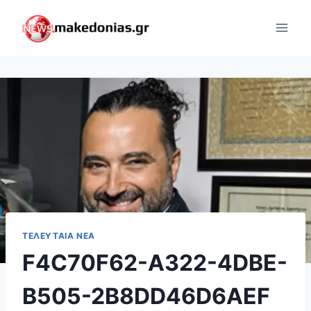
Skip
to
content
ΤΕΛΕΥΤΑΊΑ ΝΈΑ
F4C70F62-A322-4DBE-
B505-2B8DD46D6AEF