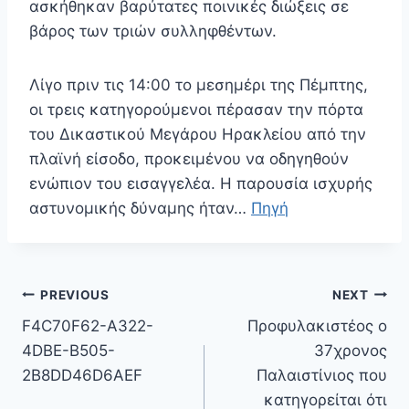
ασκήθηκαν βαρύτατες ποινικές διώξεις σε
βάρος των τριών συλληφθέντων.
Λίγο πριν τις 14:00 το μεσημέρι της Πέμπτης,
οι τρεις κατηγορούμενοι πέρασαν την πόρτα
του Δικαστικού Μεγάρου Ηρακλείου από την
πλαϊνή είσοδο, προκειμένου να οδηγηθούν
ενώπιον του εισαγγελέα. Η παρουσία ισχυρής
αστυνομικής δύναμης ήταν…
Πηγή
Πλοήγηση
PREVIOUS
NEXT
άρθρων
F4C70F62-A322-
Προφυλακιστέος ο
4DBE-B505-
37χρονος
2B8DD46D6AEF
Παλαιστίνιος που
κατηγορείται ότι