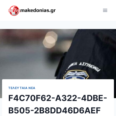
Skip
to
content
ΤΕΛΕΥΤΑΊΑ ΝΈΑ
F4C70F62-A322-4DBE-
B505-2B8DD46D6AEF