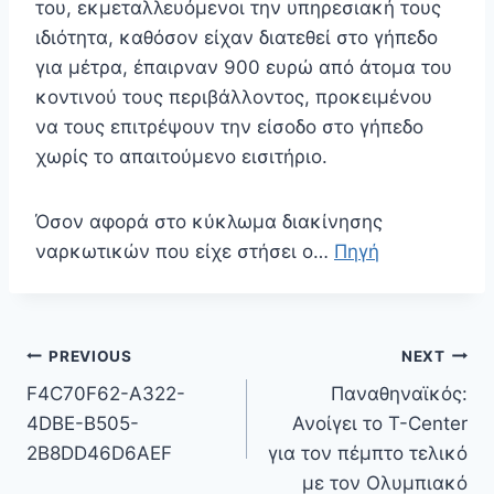
του, εκμεταλλευόμενοι την υπηρεσιακή τους
ιδιότητα, καθόσον είχαν διατεθεί στο γήπεδο
για μέτρα, έπαιρναν 900 ευρώ από άτομα του
κοντινού τους περιβάλλοντος, προκειμένου
να τους επιτρέψουν την είσοδο στο γήπεδο
χωρίς το απαιτούμενο εισιτήριο.
Όσον αφορά στο κύκλωμα διακίνησης
ναρκωτικών που είχε στήσει ο…
Πηγή
Πλοήγηση
PREVIOUS
NEXT
άρθρων
F4C70F62-A322-
Παναθηναϊκός:
4DBE-B505-
Ανοίγει το T-Center
2B8DD46D6AEF
για τον πέμπτο τελικό
με τον Ολυμπιακό