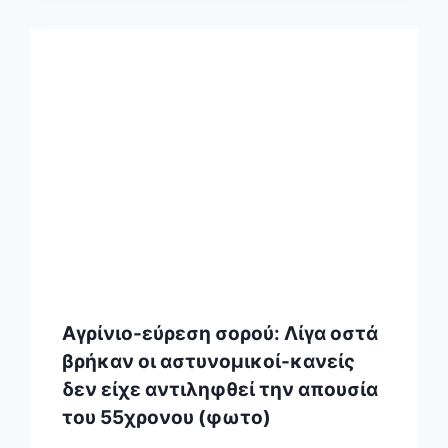
Αγρίνιο-εύρεση σορού: Λίγα οστά
βρήκαν οι αστυνομικοί-κανείς
δεν είχε αντιληφθεί την απουσία
του 55χρονου (φωτο)