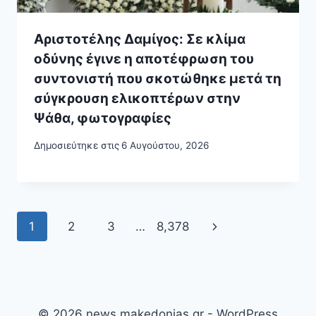
Αριστοτέλης Δαμίγος: Σε κλίμα
οδύνης έγινε η αποτέφρωση του
συντονιστή που σκοτώθηκε μετά τη
σύγκρουση ελικοπτέρων στην
Ψάθα, φωτογραφίες
Δημοσιεύτηκε στις
6 Αυγούστου, 2026
Page
Next
1
2
3
…
8,378
navigation
Page
© 2026 news.makedonias.gr - WordPress