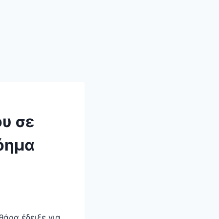
ου σε
νόημα
θάρα έδειξε για