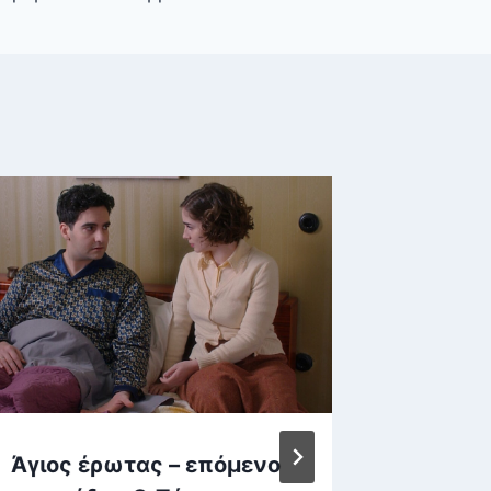
Άγιος έρωτας – επόμενο
Βίντεο