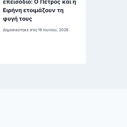
επεισόδιο: Ο Πέτρος και η
στην Π
Ειρήνη ετοιμάζουν τη
κάνει 
φυγή τους
σπασμέ
πέφτου
Δημοσιεύτηκε στις
16 Ιουνίου, 2026
αυτοκί
Δημοσιεύτη