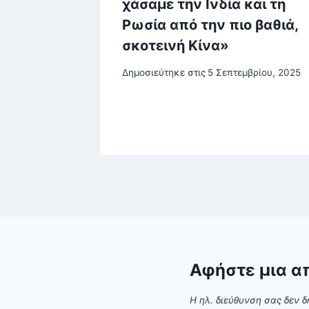
χου για
χάσαμε την Ινδία και τη
Ρωσία από την πιο βαθιά,
σκοτεινή Κίνα»
του, 2025
Δημοσιεύτηκε στις
5 Σεπτεμβρίου, 2025
Αφήστε μια α
Η ηλ. διεύθυνση σας δεν δ