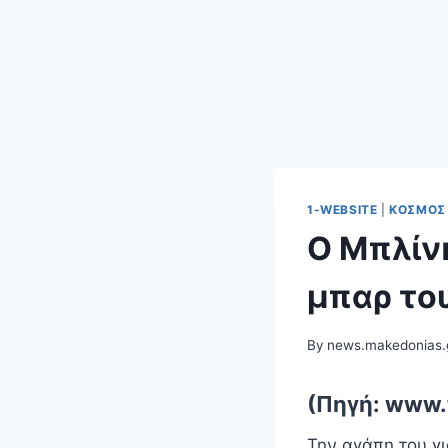
1-WEBSITE
|
ΚΌΣΜΟΣ
Ο Μπλίνκ
μπαρ του
By
news.makedonias.
(Πηγή: www.
Την αγάπη του γι