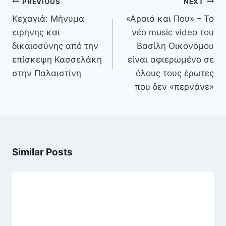
Πλοήγηση
PREVIOUS
NEXT
άρθρων
Κεχαγιά: Μήνυμα
«Αραιά και Που» – Το
ειρήνης και
νέο music video του
δικαιοσύνης από την
Βασίλη Οικονόμου
επίσκεψη Κασσελάκη
είναι αφιερωμένο σε
στην Παλαιστίνη
όλους τους έρωτες
που δεν «περνάνε»
Similar Posts